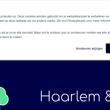
 computer op. Deze cookies worden gebruikt om je websitebezoek te verbeteren e
Spot Haarlem & Zandv
wel op deze website als via andere media. Zie ons Privacybeleid voor meer informa
n als je onze site bezoekt. Maar om te voldoen aan je voorkeuren moeten we één kl
e keus te maken.
Voorkeuren wijzigen
Profitez de votre séjour !