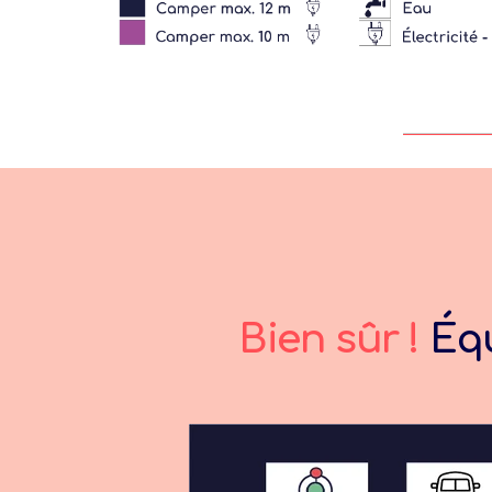
Bien sûr !
Équ