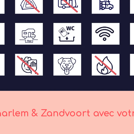
arlem & Zandvoort avec vot