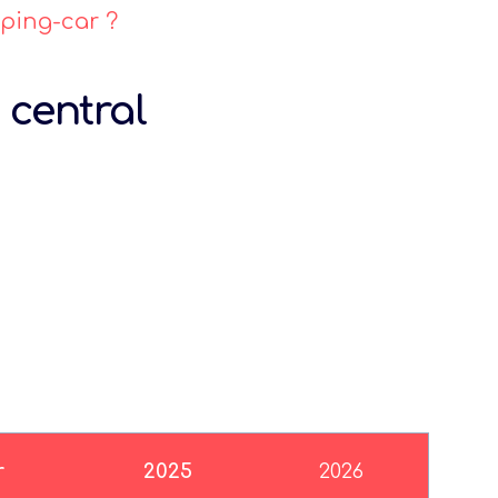
mping-car ?
 central
r
2025
2026