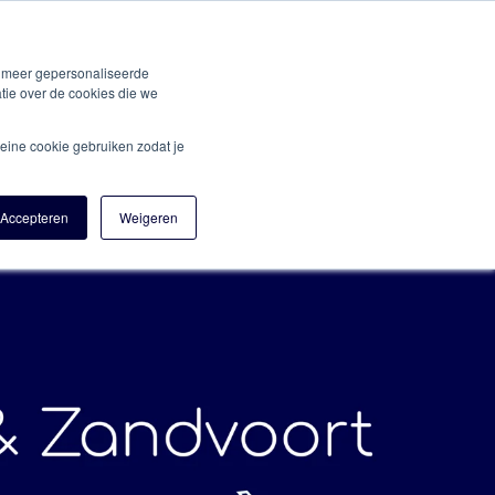
n meer gepersonaliseerde
Fr
oort
Spot Amsterdam & Haarlem
Formel 1
tie over de cookies die we
eine cookie gebruiken zodat je
Accepteren
Weigeren